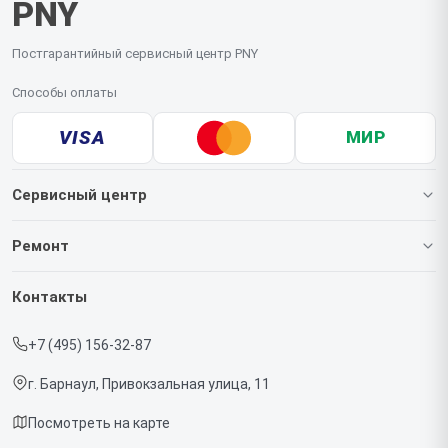
PNY
Постгарантийный сервисный центр PNY
Способы оплаты
VISA
МИР
Сервисный центр
О нашем сервисе
Ремонт
Гарантия
Видеокарт
Контакты
Прайс-лист
+7 (495) 156-32-87
Срочный ремонт
г. Барнаул, Привокзальная улица, 11
Доставка и способы оплаты
Посмотреть на карте
Диагностика