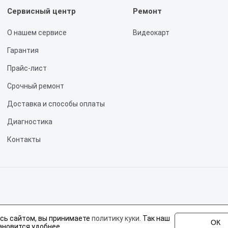
Сервисный центр
Ремонт
О нашем сервисе
Видеокарт
Гарантия
Прайс-лист
Срочный ремонт
Доставка и способы оплаты
Диагностика
Контакты
не является публичной офертой, определяемой положениями статьи 437 Граж
сь сайтом, вы принимаете
политику куки
. Так наш
 PNY, но не являемся их официальным представителем. Предоставляем профе
ОК
ановится удобнее