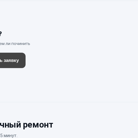
?
ем ли починить
ь заявку
очный ремонт
5 минут.