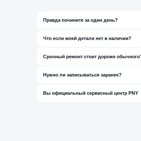
Правда почините за один день?
Большинство типовых неисправностей — да, за
бесплатной диагностики, до начала работ.
Что если моей детали нет в наличии?
Закажем её отдельно — обычно это занимает от
выдаче.
Срочный ремонт стоит дороже обычного
Нет отдельной наценки за срочность — стоимос
Нужно ли записываться заранее?
Нет, но звонок заранее с моделью устройства 
сэкономить время.
Вы официальный сервисный центр PNY
Нет, мы независимый постгарантийный сервис
обращаться в авторизованный СЦ PNY.