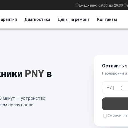
Ежедневно с 9:00 до 20:30
Гарантия
Диагностика
Цены на ремонт
Контакты
Оставить з
хники
PNY
в
Перезвоним и
0 минут — устройство
аем сразу после
Согласен н